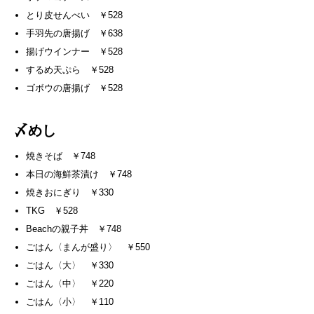
とり皮せんべい ￥528
手羽先の唐揚げ ￥638
揚げウインナー ￥528
するめ天ぷら ￥528
ゴボウの唐揚げ ￥528
〆めし
焼きそば ￥748
本日の海鮮茶漬け ￥748
焼きおにぎり ￥330
TKG ￥528
Beachの親子丼 ￥748
ごはん〈まんが盛り〉 ￥550
ごはん〈大〉 ￥330
ごはん〈中〉 ￥220
ごはん〈小〉 ￥110