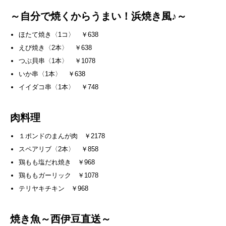
～自分で焼くからうまい！浜焼き風♪～
ほたて焼き〈1コ〉 ￥638
えび焼き〈2本〉 ￥638
つぶ貝串〈1本〉 ￥1078
いか串〈1本〉 ￥638
イイダコ串〈1本〉 ￥748
肉料理
１ポンドのまんが肉 ￥2178
スペアリブ〈2本〉 ￥858
鶏もも塩だれ焼き ￥968
鶏ももガーリック ￥1078
テリヤキチキン ￥968
焼き魚～西伊豆直送～