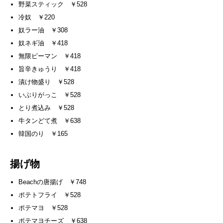
野菜スティック ￥528
冷奴 ￥220
奴ラー油 ￥308
奴ネギ油 ￥418
無限ピーマン ￥418
旨辛きゅうり ￥418
漬け物盛り ￥528
いぶりがっこ ￥528
とり煮込み ￥528
牛タンどて煮 ￥638
韓国のり ￥165
揚げ物
Beachの唐揚げ ￥748
ポテトフライ ￥528
ポテマヨ ￥528
ポテマヨチーズ ￥638