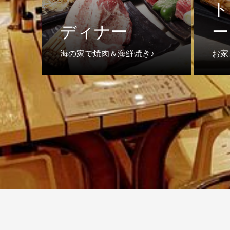
ト
ディナー
ー
海の家で焼肉＆海鮮焼き♪
お家