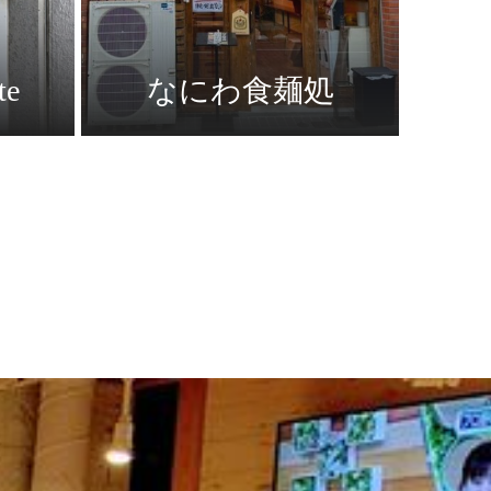
te
なにわ食麺処