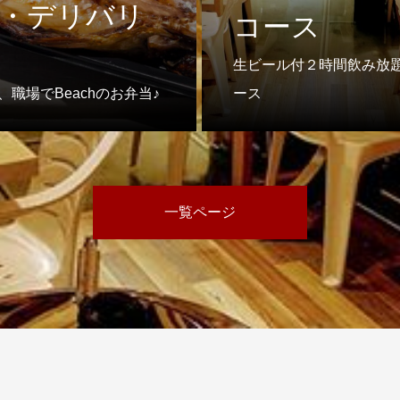
・デリバリ
コース
生ビール付２時間飲み放
、職場でBeachのお弁当♪
ース
一覧ページ